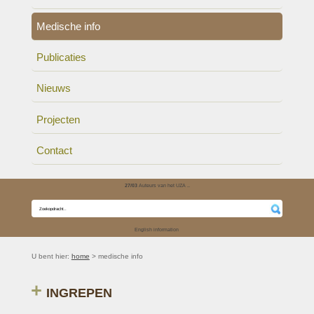
Medische info
Publicaties
Nieuws
Projecten
Contact
27/03
Auteurs van het UZA ..
English information
U bent hier:
home
> medische info
INGREPEN