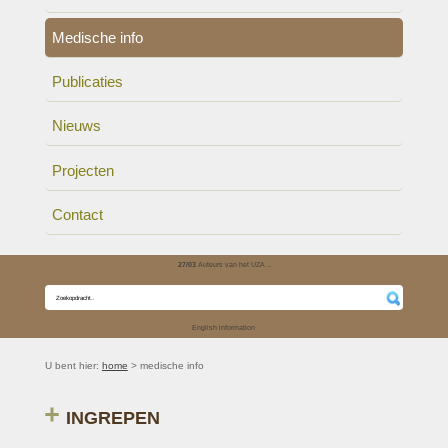
Medische info
Publicaties
Nieuws
Projecten
Contact
27/03
Auteurs van het UZA ..
English information
U bent hier:
home
> medische info
INGREPEN